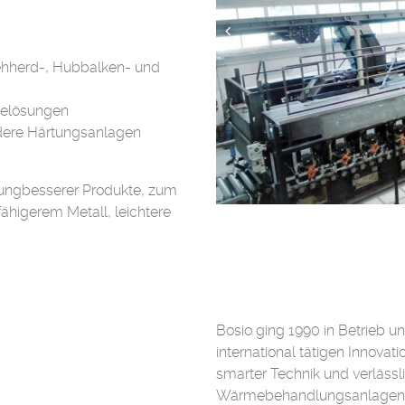
rehherd-, Hubbalken- und
melösungen
dere Härtungsanlagen
lungbesserer Produkte, zum
fähigerem Metall, leichtere
Bosio ging 1990 in Betrieb u
international tätigen Innov
smarter Technik und verlässl
Wärmebehandlungsanlagen fü